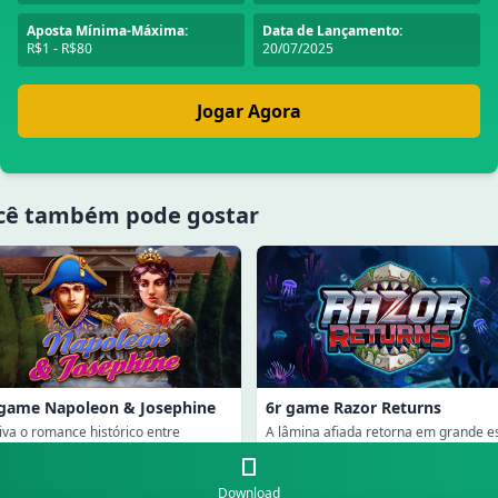
Aposta Mínima-Máxima:
Data de Lançamento:
R$1 - R$80
20/07/2025
Jogar Agora
cê também pode gostar
 game Napoleon & Josephine
6r game Razor Returns
iva o romance histórico entre
A lâmina afiada retorna em grande es
oleão Bonaparte e Josefina em um
com o 6r game Razor Returns – uma
 elegante da 6r...
máquina de cortar o ar...
Download