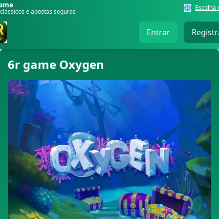
game
🌐
Escolha 
 clássicos e apostas seguras
Entrar
Registr
6r game Oxygen